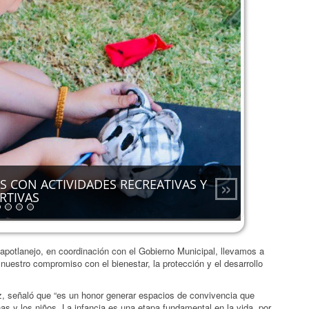
»
S CON ACTIVIDADES RECREATIVAS Y
RTIVAS
Zapotlanejo, en coordinación con el Gobierno Municipal, llevamos a
uestro compromiso con el bienestar, la protección y el desarrollo
z, señaló que “es un honor generar espacios de convivencia que
iñas y los niños. La infancia es una etapa fundamental en la vida, por