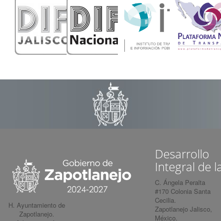
Desarrollo
Integral de l
C. Ángela Peralta
#170 Colonia Santa
Cecilia.
H. Ayuntamiento de
Zapotlanejo Jalisco,
Zapotlanejo.
México.