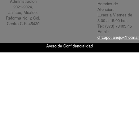
Administración
Horarios de
2021-2024,
Atención:
Jalisco, México.
Lunes a Viernes de
Reforma No. 2 Col.
8:00 a 15:00 hrs.
Centro C.P. 45430
Tel: (373) 73403 45
Email:
difzapotlanejo@hotmai
Aviso de Confidencialidad