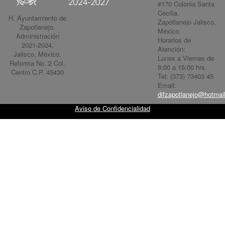
#170 Colonia Santa
Cecilia.
H. Ayuntamiento de
Zapotlanejo Jalisco,
Zapotlanejo.
México.
Administración
Horarios de
2021-2024,
Atención:
Jalisco, México.
Lunes a Viernes de
Reforma No. 2 Col.
8:00 a 15:00 hrs.
Centro C.P. 45430
Tel: (373) 73403 45
Email:
difzapotlanejo@hotmai
Aviso de Confidencialidad