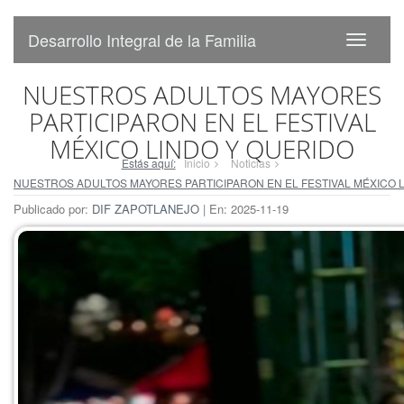
Desarrollo Integral de la Familia
NUESTROS ADULTOS MAYORES
PARTICIPARON EN EL FESTIVAL
MÉXICO LINDO Y QUERIDO
Estás aquí:
Inicio
Noticias
NUESTROS ADULTOS MAYORES PARTICIPARON EN EL FESTIVAL MÉXICO 
Publicado por:
DIF ZAPOTLANEJO
| En: 2025-11-19