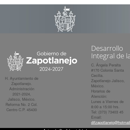
Desarrollo
Integral de l
C. Ángela Peralta
#170 Colonia Santa
Cecilia.
H. Ayuntamiento de
Zapotlanejo Jalisco,
Zapotlanejo.
México.
Administración
Horarios de
2021-2024,
Atención:
Jalisco, México.
Lunes a Viernes de
Reforma No. 2 Col.
8:00 a 15:00 hrs.
Centro C.P. 45430
Tel: (373) 73403 45
Email:
difzapotlanejo@hotmai