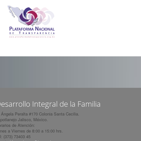
esarrollo Integral de la Familia
 Ángela Peralta #170 Colonia Santa Cecilia.
potlanejo Jalisco, México.
rarios de Atención:
nes a Viernes de 8:00 a 15:00 hrs.
l: (373) 73403 45