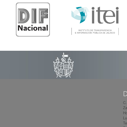
D
C.
Za
Ho
Lu
Te