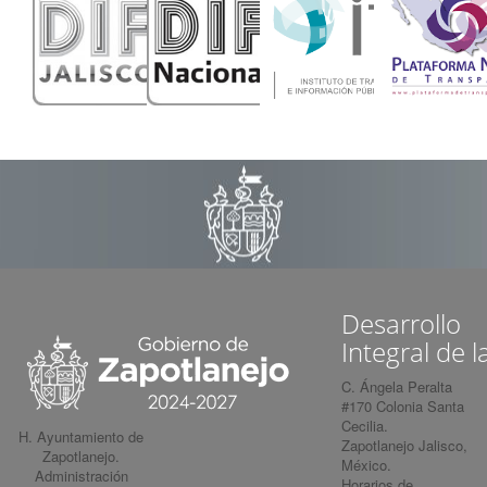
Desarrollo
Integral de l
C. Ángela Peralta
#170 Colonia Santa
Cecilia.
H. Ayuntamiento de
Zapotlanejo Jalisco,
Zapotlanejo.
México.
Administración
Horarios de