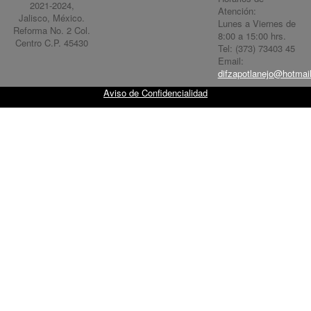
2021-2024,
Atención:
Jalisco, México.
Lunes a Viernes de
Reforma No. 2 Col.
8:00 a 15:00 hrs.
Centro C.P. 45430
Tel: (373) 73403 45
Email:
difzapotlanejo@hotmai
Aviso de Confidencialidad