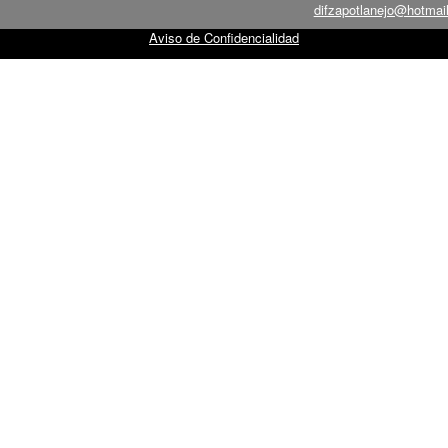
difzapotlanejo@hotmai
Aviso de Confidencialidad