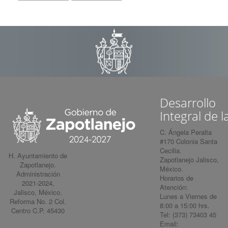
Desarrollo
Integral de l
C. Ángela Peralta
#170 Colonia Santa
Cecilia.
H. Ayuntamiento de
Zapotlanejo Jalisco,
Zapotlanejo.
México.
Administración
Horarios de
2021-2024,
Atención:
Jalisco, México.
Lunes a Viernes de
Reforma No. 2 Col.
8:00 a 15:00 hrs.
Centro C.P. 45430
Tel: (373) 73403 45
Email: