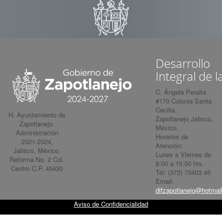
Desarrollo
Integral de l
C. Ángela Peralta
#170 Colonia Santa
Cecilia.
H. Ayuntamiento de
Zapotlanejo Jalisco,
Zapotlanejo.
México.
Administración
Horarios de
2021-2024,
Atención:
Jalisco, México.
Lunes a Viernes de
Reforma No. 2 Col.
8:00 a 15:00 hrs.
Centro C.P. 45430
Tel: (373) 73403 45
Email:
difzapotlanejo@hotmai
Aviso de Confidencialidad